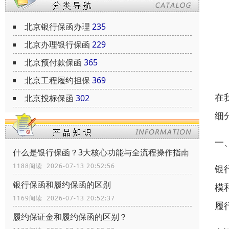
北京银行保函办理
235
北京办理银行保函
229
北京预付款保函
365
北京工程履约担保
369
在
北京投标保函
302
细
一
什么是银行保函？3大核心功能与全流程操作指南
1188阅读 2026-07-13 20:52:56
银
银行保函和履约保函的区别
模
1169阅读 2026-07-13 20:52:37
履
履约保证金和履约保函的区别？