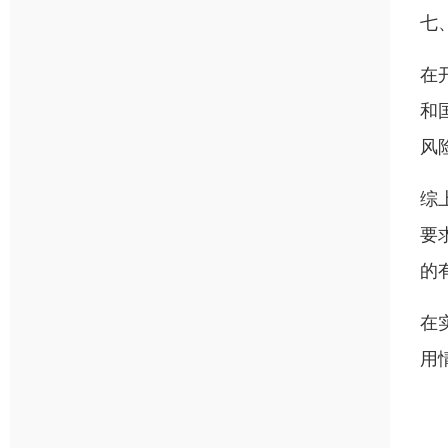
七
在
和
风
综
要
的
在
用