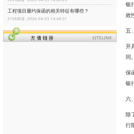
银
工程项目履约保函的相关特征有哪些？
效
2108阅读 2026-04-03 14:48:31
五
开
同
保
银
六
除
行