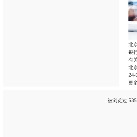
北
银
有
北
24-
更
被浏览过 53