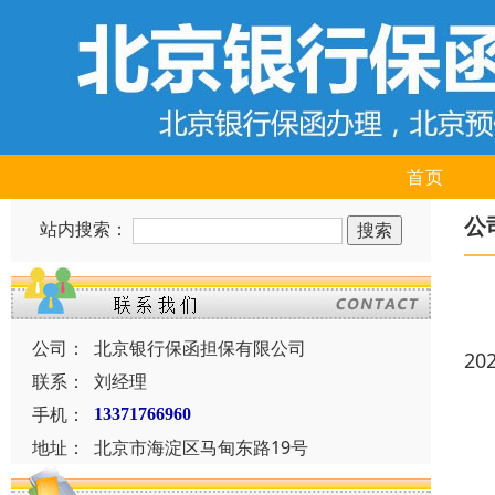
首页
公
站内搜索：
公司：
北京银行保函担保有限公司
20
联系：
刘经理
手机：
13371766960
地址：
北京市海淀区马甸东路19号