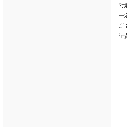
对
一
所
证