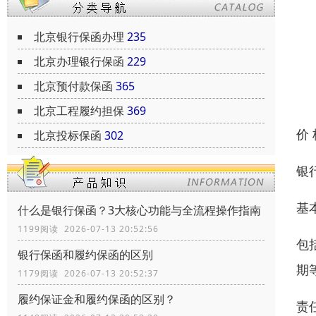
北京银行保函办理
235
北京办理银行保函
229
北京预付款保函
365
北京工程履约担保
369
价
北京投标保函
302
银
基
什么是银行保函？3大核心功能与全流程操作指南
1199阅读 2026-07-13 20:52:56
包
银行保函和履约保函的区别
期
1179阅读 2026-07-13 20:52:37
履约保证金和履约保函的区别？
责