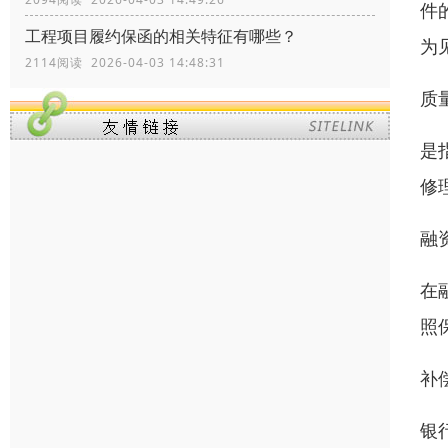
件的
工程项目履约保函的相关特征有哪些？
为
2114阅读 2026-04-03 14:48:31
质
是
修
融
在
照
补
银