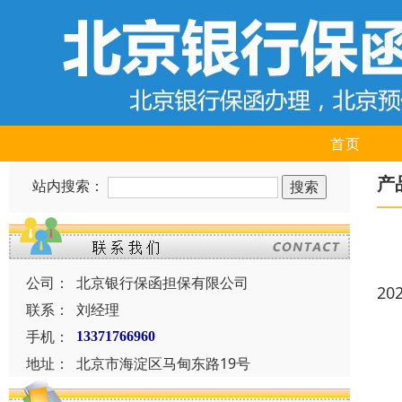
首页
产
站内搜索：
公司：
北京银行保函担保有限公司
20
联系：
刘经理
手机：
13371766960
地址：
北京市海淀区马甸东路19号