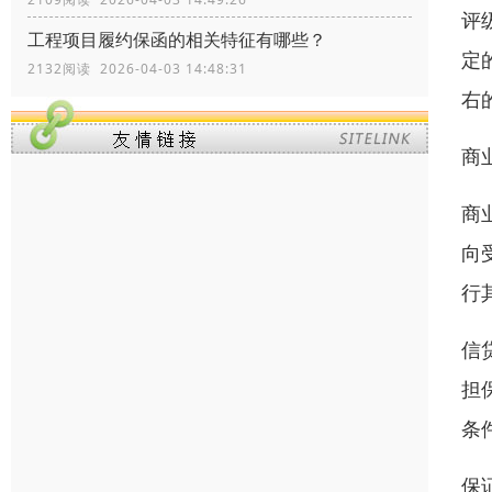
评
工程项目履约保函的相关特征有哪些？
定
2132阅读 2026-04-03 14:48:31
右
商
商
向
行
信
担
条
保