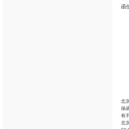
函
北
保
有
北