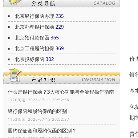
北京银行保函办理
235
北京办理银行保函
229
北京预付款保函
365
北京工程履约担保
369
价
北京投标保函
302
银
基
什么是银行保函？3大核心功能与全流程操作指南
1170阅读 2026-07-13 20:52:56
包
银行保函和履约保函的区别
期
1153阅读 2026-07-13 20:52:37
履约保证金和履约保函的区别？
责