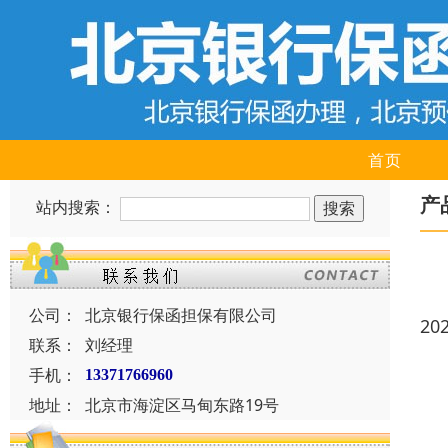
首页
产
站内搜索：
公司：
北京银行保函担保有限公司
20
联系：
刘经理
手机：
13371766960
地址：
北京市海淀区马甸东路19号