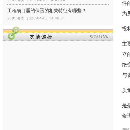
件的
工程项目履约保函的相关特征有哪些？
为
2095阅读 2026-04-03 14:48:31
投
主
立
绝
与
质
是
修