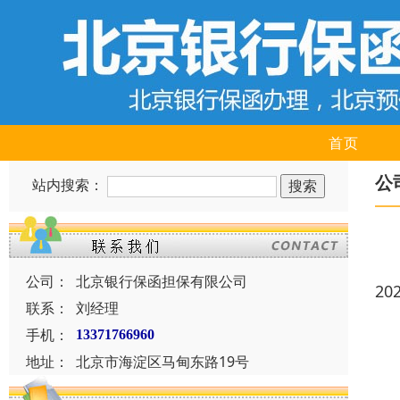
首页
公
站内搜索：
公司：
北京银行保函担保有限公司
20
联系：
刘经理
手机：
13371766960
地址：
北京市海淀区马甸东路19号