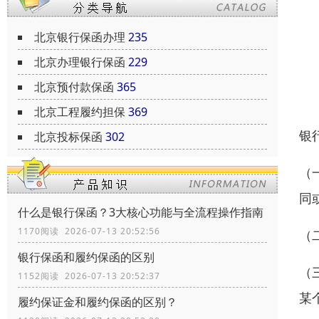
北京银行保函办理
235
北京办理银行保函
229
北京预付款保函
365
北京工程履约担保
369
银
北京投标保函
302
（
同
什么是银行保函？3大核心功能与全流程操作指南
1170阅读 2026-07-13 20:52:56
（
银行保函和履约保函的区别
（
1152阅读 2026-07-13 20:52:37
某
履约保证金和履约保函的区别？