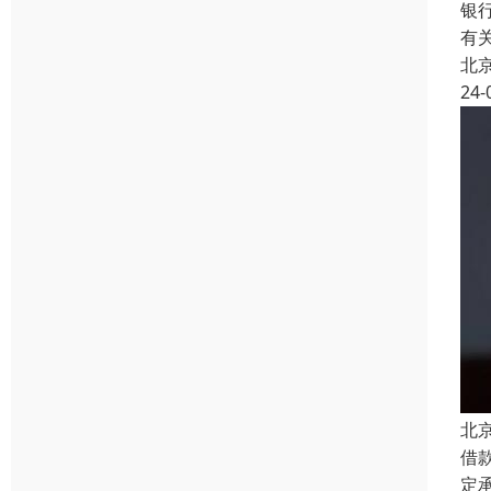
银
有
北
24-
北
借
定