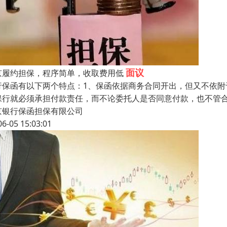
面议
京履约担保，程序简单，收取费用低
行保函有以下两个特点：1、保函依据商务合同开出，但又不依
保行就必须承担付款责任，而不论委托人是否同意付款，也不管
京银行保函担保有限公司
06-05 15:03:01