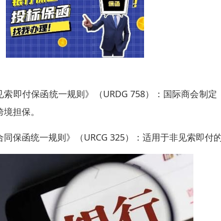
见索即付保函统一规则》（URDG 758）：国际商会
跨境担保。
合同保函统一规则》（URCG 325）：适用于非见索即