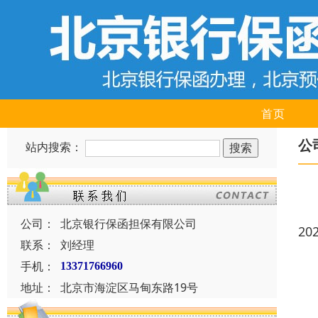
首页
公
站内搜索：
公司：
北京银行保函担保有限公司
20
联系：
刘经理
手机：
13371766960
地址：
北京市海淀区马甸东路19号