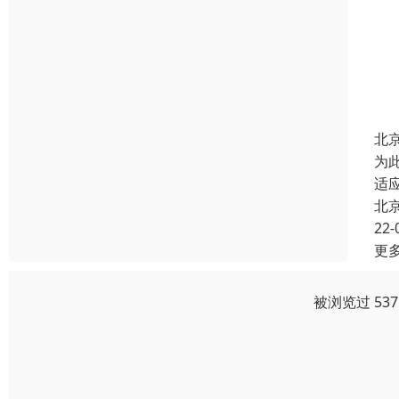
北
为
适
北
22-
更
被浏览过 53