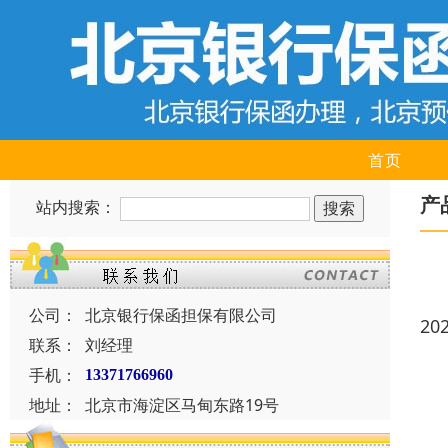
首页
产
站内搜索：
公司：
北京银行保函担保有限公司
20
联系：
刘经理
手机：
13371766960
地址：
北京市海淀区马甸东路19号