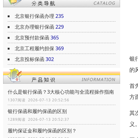
北京银行保函办理
235
北京办理银行保函
229
北京预付款保函
365
北京工程履约担保
369
银
北京投标保函
302
的
首
什么是银行保函？3大核心功能与全流程操作指南
方
1307阅读 2026-07-13 20:52:56
银行保函和履约保函的区别
其
1289阅读 2026-07-13 20:52:37
义
履约保证金和履约保函的区别？