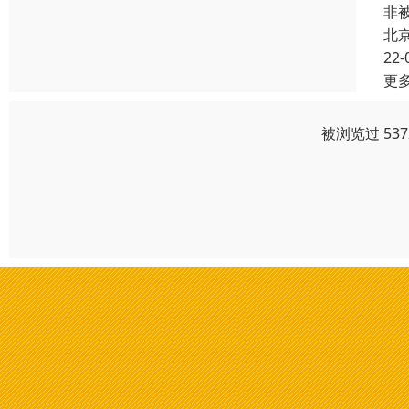
非
北
22-
更
被浏览过 53