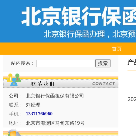
首页
产
站内搜索：
公司：
北京银行保函担保有限公司
20
联系：
刘经理
手机：
13371766960
地址：
北京市海淀区马甸东路19号