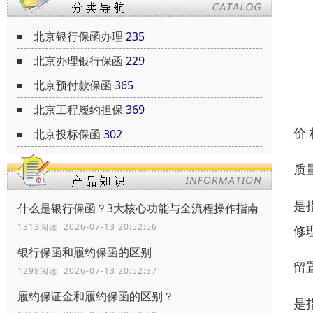
北京银行保函办理
235
北京办理银行保函
229
北京预付款保函
365
北京工程履约担保
369
价
北京投标保函
302
质
是
什么是银行保函？3大核心功能与全流程操作指南
1313阅读 2026-07-13 20:52:56
修
银行保函和履约保函的区别
留
1298阅读 2026-07-13 20:52:37
履约保证金和履约保函的区别？
是