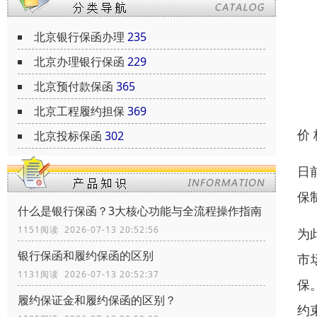
北京银行保函办理
235
北京办理银行保函
229
北京预付款保函
365
北京工程履约担保
369
价
北京投标保函
302
日
保
什么是银行保函？3大核心功能与全流程操作指南
1151阅读 2026-07-13 20:52:56
为
银行保函和履约保函的区别
市
1131阅读 2026-07-13 20:52:37
保
履约保证金和履约保函的区别？
约