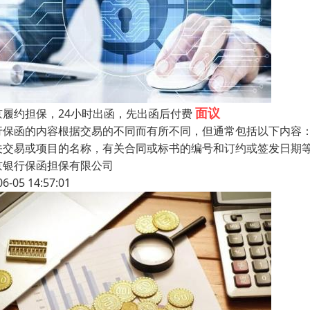
面议
京履约担保，24小时出函，先出函后付费
行保函的内容根据交易的不同而有所不同，但通常包括以下内容
关交易或项目的名称，有关合同或标书的编号和订约或签发日期
京银行保函担保有限公司
06-05 14:57:01